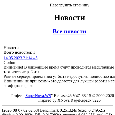
Перегрузить страницу
Новости
Все новости
Новости
Всего новостей: 1
14.05.2023 21:14:45
Gorlum
Внимание! В ближайшее время будут проводится масштабные
технические работы.
Разные сервера проекта могут быть недоступны полностью ил
Извинений не приносим - это делается для лучшей работы игр
комфорта игроков.
Project "
Sup
erNo
va
.W
S
" Rel
ease 46 V
47a88-15 © 20
09-2026
In
spired by X
Nova Ra
geRe
pac
k v2
26
[2026-08-07 02:02:53] Benchmark 0.251324s (exec: 0.249521s,
display: 0.001803s, DB: 0.017982s), memory: 6,968,256, peak OS: