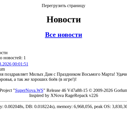
Перегрузить страницу
Новости
Все новости
ости
о новостей: 1
3.2026 00:01:51
lum
я поздравляет Милых Дам с Праздником Восьмого Марта! Удачи
оровья, а так же хороших боёв (в игре!)!
Project "
Sup
erNo
va
.W
S
" Rel
ease 46 V
47a88-15 © 20
09-2026 Go
rlu
In
spired by X
Nova Ra
geRe
pac
k v2
26
ay: 0.002048s, DB: 0.018224s), memory: 6,968,056, peak OS: 3,830,3