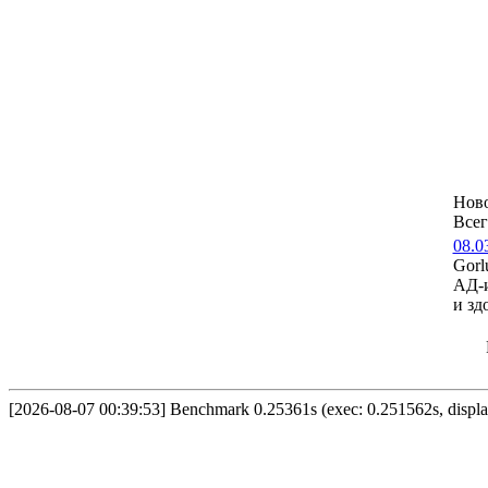
Нов
Всег
08.0
Gor
АД-и
и зд
[2026-08-07 00:39:53] Benchmark 0.25361s (exec: 0.251562s, displ