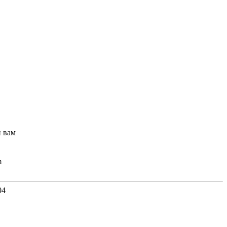
 вам
m
04